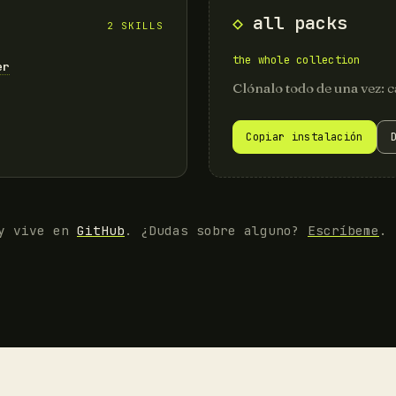
all packs
2 SKILLS
the whole collection
er
Clónalo todo de una vez: c
Copiar instalación
 y vive en
GitHub
. ¿Dudas sobre alguno?
Escríbeme
.