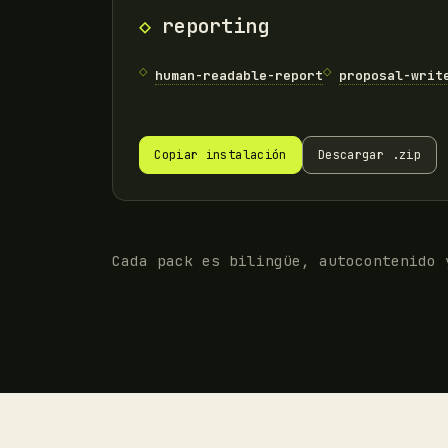
reporting
human-readable-report
proposal-writ
Descargar .zip
Copiar instalación
Cada pack es bilingüe, autocontenido