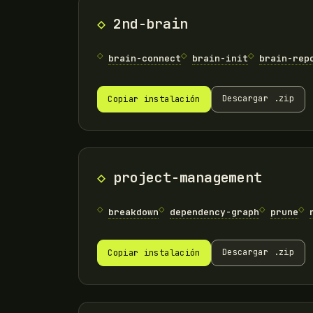
2nd-brain
brain-connect
brain-init
brain-rep
Descargar .zip
Copiar instalación
project-management
breakdown
dependency-graph
prune
Descargar .zip
Copiar instalación