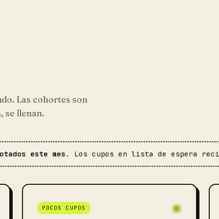
endo. Las cohortes son
 se llenan.
otados este mes
. Los cupos en lista de espera rec
◉
POCOS CUPOS