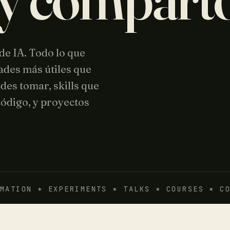
 de IA. Todo lo que
dades más útiles que
edes tomar, skills que
código, y proyectos
TION ✶ EXPERIMENTS ✶ TALKS ✶
COURSES ✶ CODE