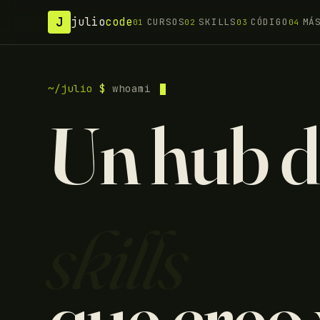
J
julio
code
CURSOS
SKILLS
CÓDIGO
MÁ
01
02
03
04
~/julio
$
whoami
Un hub d
skills
que creo