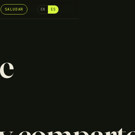
S
SALUDAR
EN
ES
e
 y comparto