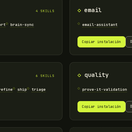
email
4 SKILLS
ort
brain-sync
email-assistant
Copiar instalación
quality
6 SKILLS
refine
ship
triage
prove-it-validation
Copiar instalación