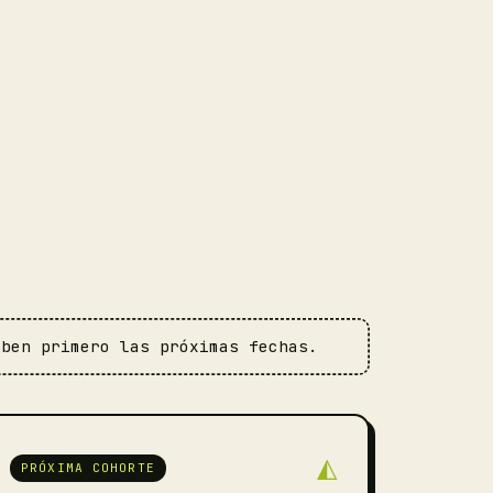
iben primero las próximas fechas.
◭
PRÓXIMA COHORTE